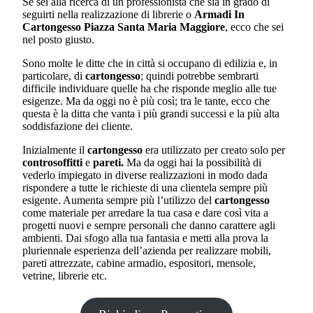
Se sei alla ricerca di un professionista che sia in grado di
seguirti nella realizzazione di librerie o
Armadi In
Cartongesso Piazza Santa Maria Maggiore
, ecco che sei
nel posto giusto.
Sono molte le ditte che in città si occupano di edilizia e, in
particolare, di
cartongesso
; quindi potrebbe sembrarti
difficile individuare quelle ha che risponde meglio alle tue
esigenze. Ma da oggi no è più così; tra le tante, ecco che
questa è la ditta che vanta i più grandi successi e la più alta
soddisfazione dei cliente.
Inizialmente il
cartongesso
era utilizzato per creato solo per
controsoffitti
e
pareti.
Ma da oggi hai la possibilità di
vederlo impiegato in diverse realizzazioni in modo dada
rispondere a tutte le richieste di una clientela sempre più
esigente. Aumenta sempre più l’utilizzo del
cartongesso
come materiale per arredare la tua casa e dare così vita a
progetti nuovi e sempre personali che danno carattere agli
ambienti. Dai sfogo alla tua fantasia e metti alla prova la
pluriennale esperienza dell’azienda per realizzare mobili,
pareti attrezzate, cabine armadio, espositori, mensole,
vetrine, librerie etc.