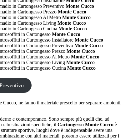
adio in Cartongesso Installatore
Monte Cucco
madio in Cartongesso Preventivo
Monte Cucco
madio in Cartongesso Prezzo
Monte Cucco
madio in Cartongesso Al Metro
Monte Cucco
madio in Cartongesso Living
Monte Cucco
madio in Cartongesso Cucina
Monte Cucco
trosoffitti in Cartongesso
Monte Cucco
trosoffitti in Cartongesso Installatore
Monte Cucco
trosoffitti in Cartongesso Preventivo
Monte Cucco
trosoffitti in Cartongesso Prezzo
Monte Cucco
trosoffitti in Cartongesso Al Metro
Monte Cucco
trosoffitti in Cartongesso Living
Monte Cucco
trosoffitti in Cartongesso Cucina
Monte Cucco
Preventivo
 Cucco, ne fanno il materiale prescelto per separare ambienti,
oderno e contemporaneo. Sono sempre più quelli che, ad
. In situazioni specifiche, il
Cartongesso Monte Cucco
è
 strutture sportive, luoghi dove è indispensabile avere una
binazione con altri materiali, possono essere utilizzati per i