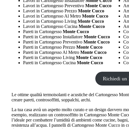
Lavori in Cartongesso Installatore
Monte Cucco
Arm
Lavori in Cartongesso Preventivo
Monte Cucco
Ar
Lavori in Cartongesso Prezzo
Monte Cucco
Ar
Lavori in Cartongesso Al Metro
Monte Cucco
Ar
Lavori in Cartongesso Living
Monte Cucco
Ar
Lavori in Cartongesso Cucina
Monte Cucco
Ar
Pareti in Cartongesso
Monte Cucco
Con
Pareti in Cartongesso Installatore
Monte Cucco
Con
Pareti in Cartongesso Preventivo
Monte Cucco
Con
Pareti in Cartongesso Prezzo
Monte Cucco
Con
Pareti in Cartongesso Al Metro
Monte Cucco
Con
Pareti in Cartongesso Living
Monte Cucco
Con
Pareti in Cartongesso Cucina
Monte Cucco
Con
Richiedi un 
Le ottime qualità termoisolanti e acustiche del Cartongesso Monte
creare pareti, controsoffitti, soppalchi, archi.
La tua casa avrà un aspetto molto curato e un design davvero m
esempio, realizzano un controsoffitto in Cartongesso Monte Cucco
l’ideale per combattere l’umidità di ambienti come cucine, bagni,
resistenza all’acqua. I pannelli di Cartongesso Monte Cucco in com