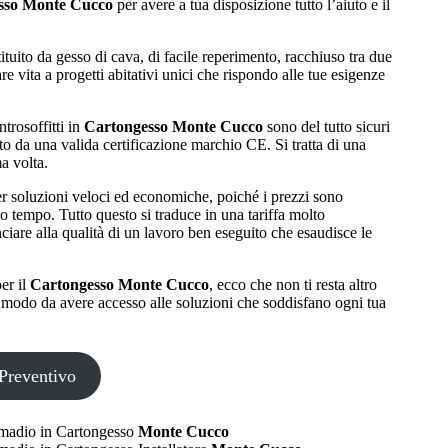
sso Monte Cucco
per avere a tua disposizione tutto l’aiuto e il
ituito da gesso di cava, di facile reperimento, racchiuso tra due
re vita a progetti abitativi unici che rispondo alle tue esigenze
ntrosoffitti in
Cartongesso Monte Cucco
sono del tutto sicuri
to da una valida certificazione marchio CE. Si tratta di una
ma volta.
per soluzioni veloci ed economiche, poiché i prezzi sono
o tempo. Tutto questo si traduce in una tariffa molto
ciare alla qualità di un lavoro ben eseguito che esaudisce le
er il
Cartongesso Monte Cucco
, ecco che non ti resta altro
in modo da avere accesso alle soluzioni che soddisfano ogni tua
Preventivo
madio in Cartongesso
Monte Cucco