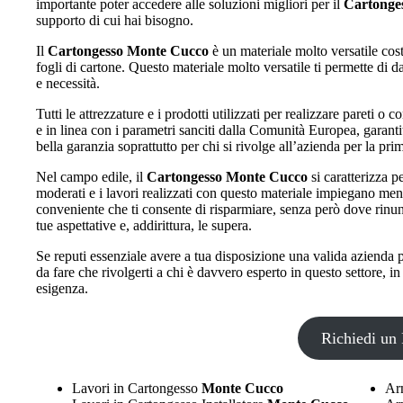
importante poter accedere alle soluzioni migliori per il
Cartonge
supporto di cui hai bisogno.
Il
Cartongesso Monte Cucco
è un materiale molto versatile cost
fogli di cartone. Questo materiale molto versatile ti permette di da
e necessità.
Tutti le attrezzature e i prodotti utilizzati per realizzare pareti o co
e in linea con i parametri sanciti dalla Comunità Europea, garanti
bella garanzia soprattutto per chi si rivolge all’azienda per la pri
Nel campo edile, il
Cartongesso Monte Cucco
si caratterizza 
moderati e i lavori realizzati con questo materiale impiegano men
conveniente che ti consente di risparmiare, senza però dove rinun
tue aspettative e, addirittura, le supera.
Se reputi essenziale avere a tua disposizione una valida azienda p
da fare che rivolgerti a chi è davvero esperto in questo settore, 
esigenza.
Richiedi un 
Lavori in Cartongesso
Monte Cucco
Ar