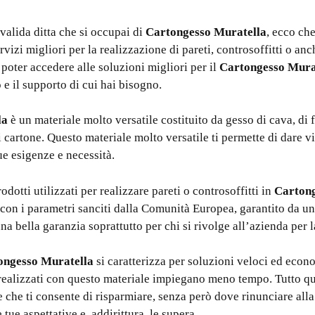
 valida ditta che si occupai di
Cartongesso Muratella
, ecco che
rvizi migliori per la realizzazione di pareti, controsoffitti o an
 poter accedere alle soluzioni migliori per il
Cartongesso Mura
 e il supporto di cui hai bisogno.
la
è un materiale molto versatile costituito da gesso di cava, di 
i cartone. Questo materiale molto versatile ti permette di dare vit
ue esigenze e necessità.
rodotti utilizzati per realizzare pareti o controsoffitti in
Cartong
ea con i parametri sanciti dalla Comunità Europea, garantito da u
una bella garanzia soprattutto per chi si rivolge all’azienda per 
ongesso Muratella
si caratterizza per soluzioni veloci ed econ
 realizzati con questo materiale impiegano meno tempo. Tutto qu
 che ti consente di risparmiare, senza però dove rinunciare alla
tue aspettative e, addirittura, le supera.