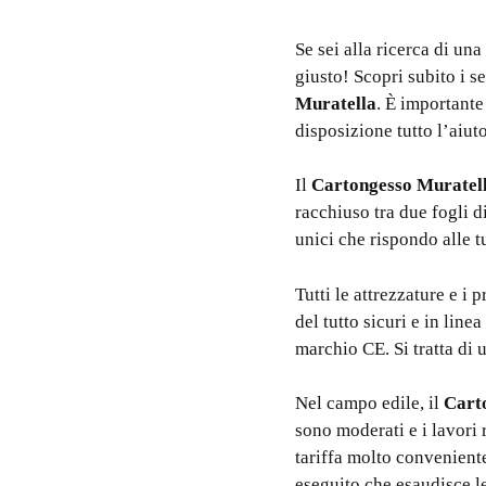
Se sei alla ricerca di una
giusto! Scopri subito i se
Muratella
. È importante
disposizione tutto l’aiuto
Il
Cartongesso Muratel
racchiuso tra due fogli d
unici che rispondo alle t
Tutti le attrezzature e i p
del tutto sicuri e in lin
marchio CE. Si tratta di 
Nel campo edile, il
Cart
sono moderati e i lavori
tariffa molto conveniente
eseguito che esaudisce le 