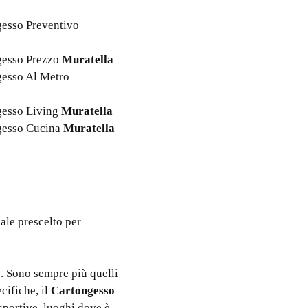
gesso Preventivo
ngesso Prezzo
Muratella
ngesso Al Metro
ngesso Living
Muratella
ngesso Cucina
Muratella
ale prescelto per
. Sono sempre più quelli
cifiche, il
Cartongesso
sportive, luoghi dove è