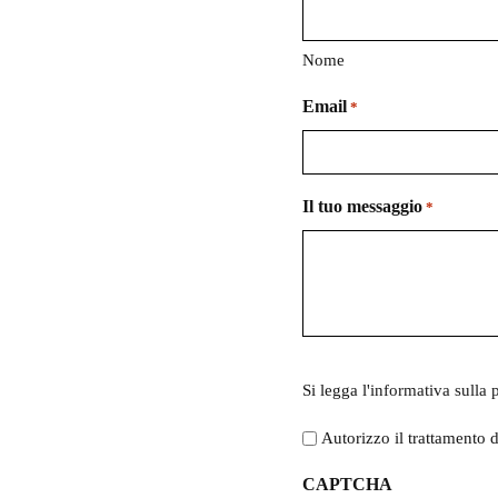
Nome
Email
*
Il tuo messaggio
*
Si
Si legga l'
informativa sulla 
legga
l'informativa
Autorizzo il trattamento d
sulla
CAPTCHA
privacy