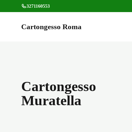
Vai
3271160553
al
contenuto
Cartongesso Roma
Cartongesso
Muratella