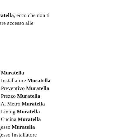
atella
, ecco che non ti
ere accesso alle
o
Muratella
Installatore
Muratella
 Preventivo
Muratella
 Prezzo
Muratella
 Al Metro
Muratella
 Living
Muratella
o Cucina
Muratella
ngesso
Muratella
gesso Installatore