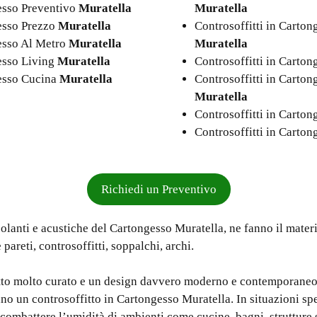
gesso Preventivo
Muratella
Muratella
gesso Prezzo
Muratella
Controsoffitti in Carton
gesso Al Metro
Muratella
Muratella
gesso Living
Muratella
Controsoffitti in Carto
gesso Cucina
Muratella
Controsoffitti in Carto
Muratella
Controsoffitti in Carto
Controsoffitti in Carto
Richiedi un Preventivo
olanti e acustiche del Cartongesso Muratella, ne fanno il materi
pareti, controsoffitti, soppalchi, archi.
etto molto curato e un design davvero moderno e contemporaneo
no un controsoffitto in Cartongesso Muratella. In situazioni spe
 combattere l’umidità di ambienti come cucine, bagni, strutture 