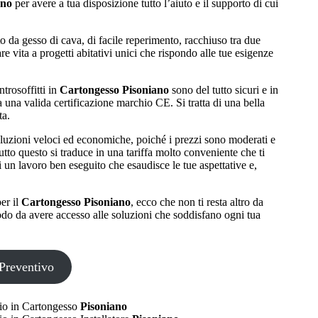
ano
per avere a tua disposizione tutto l’aiuto e il supporto di cui
to da gesso di cava, di facile reperimento, racchiuso tra due
re vita a progetti abitativi unici che rispondo alle tue esigenze
ntrosoffitti in
Cartongesso Pisoniano
sono del tutto sicuri e in
 una valida certificazione marchio CE. Si tratta di una bella
ta.
soluzioni veloci ed economiche, poiché i prezzi sono moderati e
tto questo si traduce in una tariffa molto conveniente che ti
i un lavoro ben eseguito che esaudisce le tue aspettative e,
er il
Cartongesso Pisoniano
, ecco che non ti resta altro da
modo da avere accesso alle soluzioni che soddisfano ogni tua
Preventivo
o in Cartongesso
Pisoniano