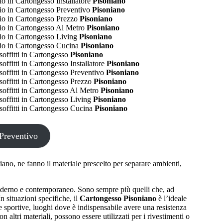
o in Cartongesso Installatore
Pisoniano
o in Cartongesso Preventivo
Pisoniano
o in Cartongesso Prezzo
Pisoniano
o in Cartongesso Al Metro
Pisoniano
o in Cartongesso Living
Pisoniano
o in Cartongesso Cucina
Pisoniano
offitti in Cartongesso
Pisoniano
offitti in Cartongesso Installatore
Pisoniano
soffitti in Cartongesso Preventivo
Pisoniano
soffitti in Cartongesso Prezzo
Pisoniano
soffitti in Cartongesso Al Metro
Pisoniano
soffitti in Cartongesso Living
Pisoniano
soffitti in Cartongesso Cucina
Pisoniano
Preventivo
iano, ne fanno il materiale prescelto per separare ambienti,
oderno e contemporaneo. Sono sempre più quelli che, ad
 situazioni specifiche, il
Cartongesso Pisoniano
è l’ideale
e sportive, luoghi dove è indispensabile avere una resistenza
altri materiali, possono essere utilizzati per i rivestimenti o