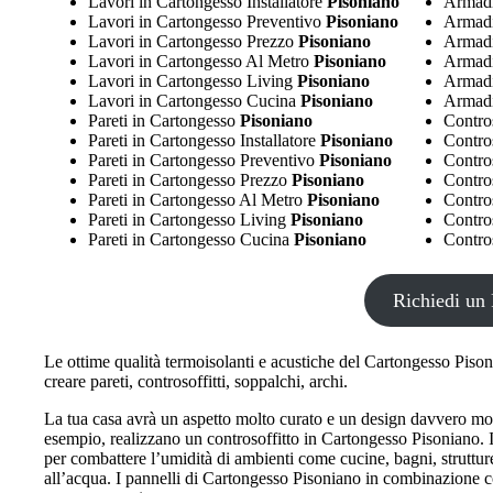
Lavori in Cartongesso Installatore
Pisoniano
Armadi
Lavori in Cartongesso Preventivo
Pisoniano
Armadi
Lavori in Cartongesso Prezzo
Pisoniano
Armadi
Lavori in Cartongesso Al Metro
Pisoniano
Armadi
Lavori in Cartongesso Living
Pisoniano
Armadi
Lavori in Cartongesso Cucina
Pisoniano
Armadi
Pareti in Cartongesso
Pisoniano
Contros
Pareti in Cartongesso Installatore
Pisoniano
Contros
Pareti in Cartongesso Preventivo
Pisoniano
Contro
Pareti in Cartongesso Prezzo
Pisoniano
Contro
Pareti in Cartongesso Al Metro
Pisoniano
Contro
Pareti in Cartongesso Living
Pisoniano
Contro
Pareti in Cartongesso Cucina
Pisoniano
Contro
Richiedi un 
Le ottime qualità termoisolanti e acustiche del Cartongesso Pison
creare pareti, controsoffitti, soppalchi, archi.
La tua casa avrà un aspetto molto curato e un design davvero m
esempio, realizzano un controsoffitto in Cartongesso Pisoniano. In
per combattere l’umidità di ambienti come cucine, bagni, struttur
all’acqua. I pannelli di Cartongesso Pisoniano in combinazione con 