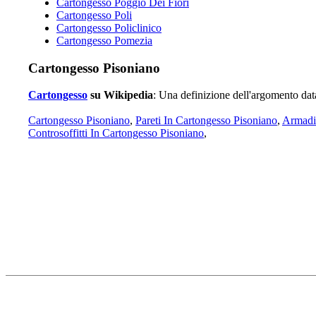
Cartongesso Poggio Dei Fiori
Cartongesso Poli
Cartongesso Policlinico
Cartongesso Pomezia
Cartongesso Pisoniano
Cartongesso
su Wikipedia
: Una definizione dell'argomento dat
Cartongesso Pisoniano
,
Pareti In Cartongesso Pisoniano
,
Armadi
Controsoffitti In Cartongesso Pisoniano
,