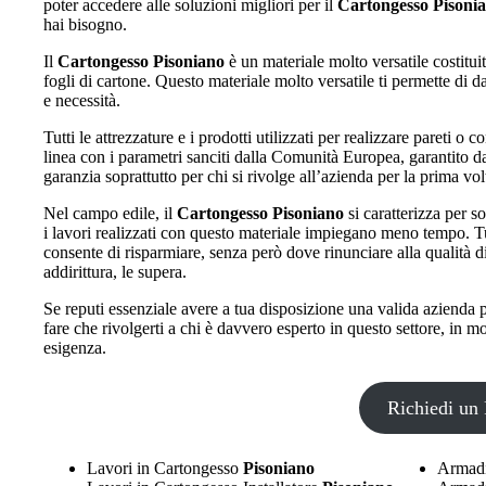
poter accedere alle soluzioni migliori per il
Cartongesso Pisoni
hai bisogno.
Il
Cartongesso Pisoniano
è un materiale molto versatile costitui
fogli di cartone. Questo materiale molto versatile ti permette di da
e necessità.
Tutti le attrezzature e i prodotti utilizzati per realizzare pareti o co
linea con i parametri sanciti dalla Comunità Europea, garantito da
garanzia soprattutto per chi si rivolge all’azienda per la prima vol
Nel campo edile, il
Cartongesso Pisoniano
si caratterizza per 
i lavori realizzati con questo materiale impiegano meno tempo. Tu
consente di risparmiare, senza però dove rinunciare alla qualità d
addirittura, le supera.
Se reputi essenziale avere a tua disposizione una valida azienda p
fare che rivolgerti a chi è davvero esperto in questo settore, in 
esigenza.
Richiedi un 
Lavori in Cartongesso
Pisoniano
Armadi