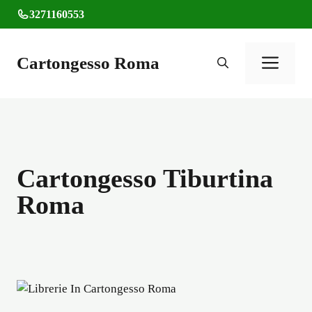
Vai
3271160553
al
contenuto
Cartongesso Roma
Men
Cartongesso Tiburtina
Roma