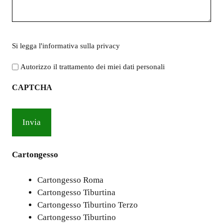
Si
Si legga l'
informativa sulla privacy
legga
l'informativa
Autorizzo il trattamento dei miei dati personali
sulla
CAPTCHA
privacy
*
Cartongesso
Cartongesso Roma
Cartongesso Tiburtina
Cartongesso Tiburtino Terzo
Cartongesso Tiburtino