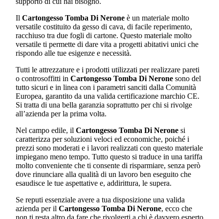
supporto di cui hai bisogno.
Il
Cartongesso Tomba Di Nerone
è un materiale molto
versatile costituito da gesso di cava, di facile reperimento,
racchiuso tra due fogli di cartone. Questo materiale molto
versatile ti permette di dare vita a progetti abitativi unici che
rispondo alle tue esigenze e necessità.
Tutti le attrezzature e i prodotti utilizzati per realizzare pareti
o controsoffitti in
Cartongesso Tomba Di Nerone
sono del
tutto sicuri e in linea con i parametri sanciti dalla Comunità
Europea, garantito da una valida certificazione marchio CE.
Si tratta di una bella garanzia soprattutto per chi si rivolge
all’azienda per la prima volta.
Nel campo edile, il
Cartongesso Tomba Di Nerone
si
caratterizza per soluzioni veloci ed economiche, poiché i
prezzi sono moderati e i lavori realizzati con questo materiale
impiegano meno tempo. Tutto questo si traduce in una tariffa
molto conveniente che ti consente di risparmiare, senza però
dove rinunciare alla qualità di un lavoro ben eseguito che
esaudisce le tue aspettative e, addirittura, le supera.
Se reputi essenziale avere a tua disposizione una valida
azienda per il
Cartongesso Tomba Di Nerone
, ecco che
non ti resta altro da fare che rivolgerti a chi è davvero esperto