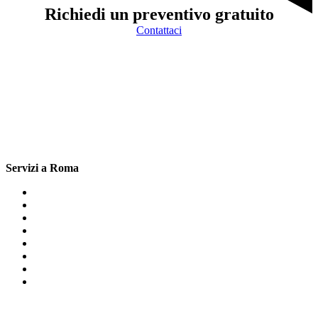
Richiedi un preventivo gratuito
Contattaci
Servizi a Roma
Cartongesso Anguillara Sabazia
Cartongesso Colleferro
Cartongesso Colle Monastero
Cartongesso San Cesareo
Cartongesso Morlupo
Cartongesso Tiburtina Roma
Cartongesso Colle Monfortani
Cartongesso Cavour