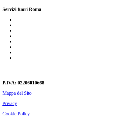
Servizi fuori Roma
Librerie In Cartongesso San Pietro Roma
Librerie In Cartongesso Lepanto
Librerie In Cartongesso Magliana
Librerie In Cartongesso Appia Pignatelli
Librerie In Cartongesso Metro Flaminio
Librerie In Cartongesso Torrimpietra
Librerie In Cartongesso Furio Camillo
Librerie In Cartongesso Monte Mario
P.IVA: 02206010668
Mappa del Sito
Privacy
Cookie Policy