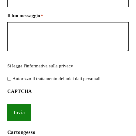
Il tuo messaggio
*
Si
Si legga l'
informativa sulla privacy
legga
l'informativa
Autorizzo il trattamento dei miei dati personali
sulla
CAPTCHA
privacy
*
Cartongesso