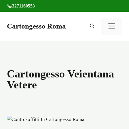
Vai
3271160553
al
contenuto
Cartongesso Roma
Men
Cartongesso Veientana
Vetere