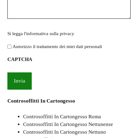
Si
Si legga l'
informativa sulla privacy
legga
l'informativa
Autorizzo il trattamento dei miei dati personali
sulla
CAPTCHA
privacy
*
Controsoffitti In Cartongesso
Controsoffitti In Cartongesso Roma
Controsoffitti In Cartongesso Nettunense
Controsoffitti In Cartongesso Nettuno