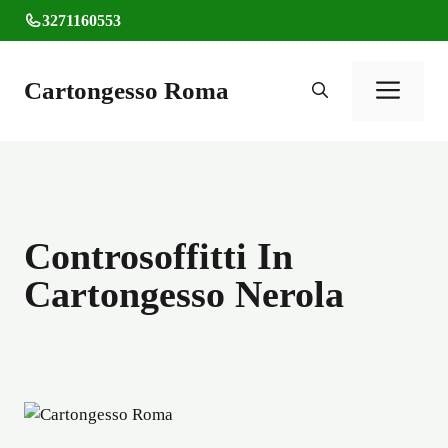
Vai
3271160553
al
contenuto
Cartongesso Roma
Men
Controsoffitti In
Cartongesso Nerola