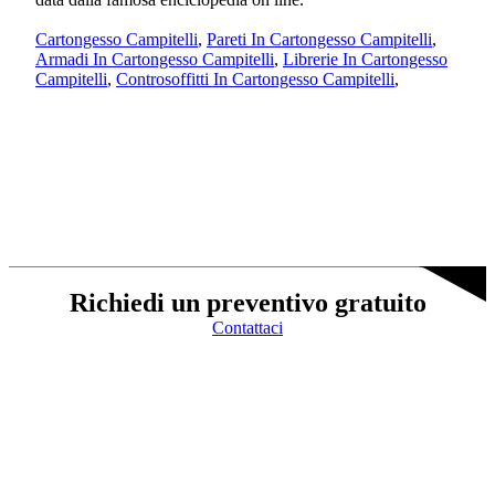
Cartongesso Campitelli
,
Pareti In Cartongesso Campitelli
,
Armadi In Cartongesso Campitelli
,
Librerie In Cartongesso
Campitelli
,
Controsoffitti In Cartongesso Campitelli
,
Richiedi un preventivo gratuito
Contattaci