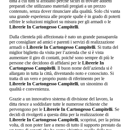
ditta a cui tutti si affidano perché sicuri di trovare addetti
preparati che utilizzano materiali pregiati a un prezzo
contenuto, senza dover rinunciare alla qualità. Solo chi vanta
una grande esperienza alle proprie spalle è in grado di poterti
offrire le soluzioni migliori su misura per gli armadi o le
Librerie In Cartongesso Campitelli
.
Dalla clientela più affezionata è nato un grande passaparola
per consigliare ad amici e parenti i servizi di realizzazione
armadi o
Librerie In Cartongesso Campitelli
. Si tratta del
miglior biglietto da visita per l’azienda che si è vista
aumentare il giro di contatti, poiché sono sempre di più le
persone che decidono di affidarsi per le
Librerie In
Cartongesso Campitelli
. Il buon nome dell’azienda si è
allargato in tutta la città, diventando noto e conosciuto. Si
tratta di un vero e proprio punto di riferimento per le
Librerie In Cartongesso Campitelli
, un sinonimo di
qualità e convenienza.
Grazie a un innovativo sistema di divisione del lavoro, la
ditta riesce a soddisfare tutte le numerose richieste che
pervengono per le
Librerie In Cartongesso Campitelli
. Se
decidi di rivolgerti a questa ditta per la realizzazione di
Librerie In Cartongesso Campitelli
, scoprirai, per la prima
volta, di non poter fare a meno di tutto il supporto prestato da