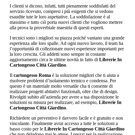
I clienti si dicono, infatti, tutti pienamente soddisfatti del
servizio ricevuto, compresi i più esigenti che si vedono
esaudite tute le loro aspettative. La soddisfazione è al
massimo e tutto ciò porta nuovi clienti che vogliono mettere
alla prova la proverbiale maestria di questi esperti.
I tecnici sono i migliori su piazza poiché vantano una grande
esperienza alle loro spalle. Ad ogni nuovo lavoro, il team ha
l’opportunità di collezionare nuovi esperienze importanti per
la loro crescita. Gli addetti sono sempre in costante
aggiornamento circa le ultime novità in fatto di
Librerie In
Cartongesso Città Giardino
.
Il
cartongesso Roma
è la soluzione migliori che ti aiuta a
risolvere problemi d’isolamento termico e condensa. Per
questo è un materiale molto versatile cha ti consente di
realizzare progetti abitativi funzionali, oltre che di design.
Rivolgiti subito all’azienda per avere a tua disposizione le
soluzioni su misura per realizzare, ad esempio,
Librerie In
Cartongesso Città Giardino
.
Richiedere un preventivo è davvero facile e è gratuito e non
vincolante. Finalmente avrai accesso a tutte le soluzioni a
basso costo per le
Librerie In Cartongesso Città Giardino
che non deludono mai le attese. I prezzi per la realizzazione