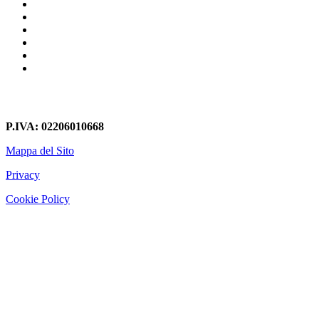
Librerie In Cartongesso Colleverde
Librerie In Cartongesso Villanova Di Guidonia
Librerie In Cartongesso Porta Furba
Librerie In Cartongesso Mandela
Librerie In Cartongesso Prima Porta
Librerie In Cartongesso Palidoro
P.IVA: 02206010668
Mappa del Sito
Privacy
Cookie Policy