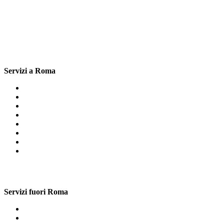
Servizi a Roma
Cartongesso Fonte Laurentina
Cartongesso Metro Cinecitta
Cartongesso Sacrofano
Cartongesso Fioranello
Cartongesso Metro Repubblica
Cartongesso Metro Anagnina
Cartongesso Vigna Clara
Cartongesso Tor Vergata
Servizi fuori Roma
Librerie In Cartongesso Mirti
Librerie In Cartongesso Metro Pantano