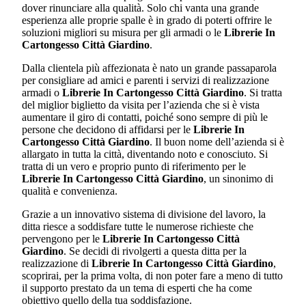
dover rinunciare alla qualità. Solo chi vanta una grande
esperienza alle proprie spalle è in grado di poterti offrire le
soluzioni migliori su misura per gli armadi o le
Librerie In
Cartongesso Città Giardino
.
Dalla clientela più affezionata è nato un grande passaparola
per consigliare ad amici e parenti i servizi di realizzazione
armadi o
Librerie In Cartongesso Città Giardino
. Si tratta
del miglior biglietto da visita per l’azienda che si è vista
aumentare il giro di contatti, poiché sono sempre di più le
persone che decidono di affidarsi per le
Librerie In
Cartongesso Città Giardino
. Il buon nome dell’azienda si è
allargato in tutta la città, diventando noto e conosciuto. Si
tratta di un vero e proprio punto di riferimento per le
Librerie In Cartongesso Città Giardino
, un sinonimo di
qualità e convenienza.
Grazie a un innovativo sistema di divisione del lavoro, la
ditta riesce a soddisfare tutte le numerose richieste che
pervengono per le
Librerie In Cartongesso Città
Giardino
. Se decidi di rivolgerti a questa ditta per la
realizzazione di
Librerie In Cartongesso Città Giardino
,
scoprirai, per la prima volta, di non poter fare a meno di tutto
il supporto prestato da un tema di esperti che ha come
obiettivo quello della tua soddisfazione.