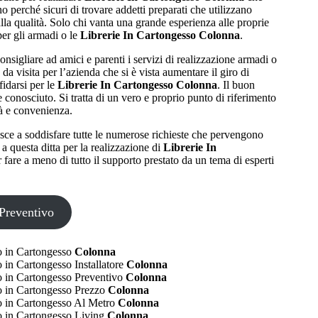
ano perché sicuri di trovare addetti preparati che utilizzano
lla qualità. Solo chi vanta una grande esperienza alle proprie
 per gli armadi o le
Librerie In Cartongesso Colonna
.
onsigliare ad amici e parenti i servizi di realizzazione armadi o
to da visita per l’azienda che si è vista aumentare il giro di
fidarsi per le
Librerie In Cartongesso Colonna
. Il buon
e conosciuto. Si tratta di un vero e proprio punto di riferimento
tà e convenienza.
iesce a soddisfare tutte le numerose richieste che pervengono
i a questa ditta per la realizzazione di
Librerie In
r fare a meno di tutto il supporto prestato da un tema di esperti
Preventivo
 in Cartongesso
Colonna
in Cartongesso Installatore
Colonna
 in Cartongesso Preventivo
Colonna
 in Cartongesso Prezzo
Colonna
 in Cartongesso Al Metro
Colonna
 in Cartongesso Living
Colonna