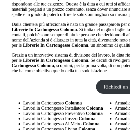
rispondono alle tue esigenze. Questa è la ditta a cui tutti si affid
materiali pregiati a un prezzo contenuto, senza dover rinunciare a
spalle è in grado di poterti offrire le soluzioni migliori su misura
Dalla clientela più affezionata è nato un grande passaparola per c
Librerie In Cartongesso Colonna
. Si tratta del miglior bigliet
contatti, poiché sono sempre di più le persone che decidono di af
nome dell’azienda si è allargato in tutta la città, diventando noto 
per le
Librerie In Cartongesso Colonna
, un sinonimo di quali
Grazie a un innovativo sistema di divisione del lavoro, la ditta r
per le
Librerie In Cartongesso Colonna
. Se decidi di rivolgert
Cartongesso Colonna
, scoprirai, per la prima volta, di non pote
che ha come obiettivo quello della tua soddisfazione.
Richiedi un 
Lavori in Cartongesso
Colonna
Armadio
Lavori in Cartongesso Installatore
Colonna
Armadio 
Lavori in Cartongesso Preventivo
Colonna
Armadio
Lavori in Cartongesso Prezzo
Colonna
Armadio
Lavori in Cartongesso Al Metro
Colonna
Armadio
Lavori in Cartongesso Living
Colonna
Armadio