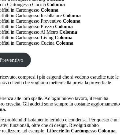
 in Cartongesso Cucina
Colonna
ffitti in Cartongesso
Colonna
ffitti in Cartongesso Installatore
Colonna
ffitti in Cartongesso Preventivo
Colonna
ffitti in Cartongesso Prezzo
Colonna
ffitti in Cartongesso Al Metro
Colonna
ffitti in Cartongesso Living
Colonna
ffitti in Cartongesso Cucina
Colonna
Preventivo
io ricevuto, compresi i più esigenti che si vedono esaudite tute le
nuovi clienti che vogliono mettere alla prova la proverbiale
erienza alle loro spalle. Ad ogni nuovo lavoro, il team ha
loro crescita. Gli addetti sono sempre in costante aggiornamento
nna
.
lvere problemi d’isolamento termico e condensa. Per questo è un
ativi funzionali, oltre che di design. Rivolgiti subito
r realizzare, ad esempio,
Librerie In Cartongesso Colonna
.