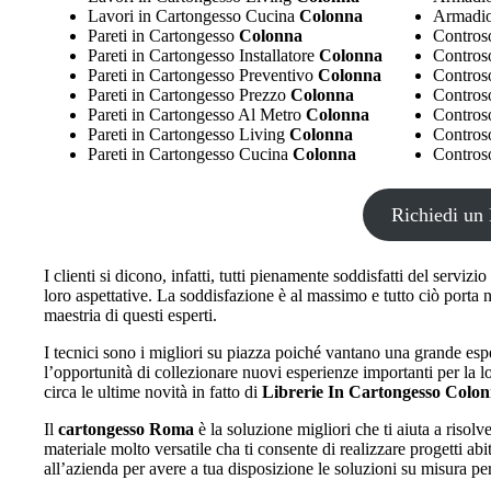
Lavori in Cartongesso Cucina
Colonna
Armadio
Pareti in Cartongesso
Colonna
Controso
Pareti in Cartongesso Installatore
Colonna
Controso
Pareti in Cartongesso Preventivo
Colonna
Controso
Pareti in Cartongesso Prezzo
Colonna
Controso
Pareti in Cartongesso Al Metro
Colonna
Controso
Pareti in Cartongesso Living
Colonna
Controso
Pareti in Cartongesso Cucina
Colonna
Controso
Richiedi un 
I clienti si dicono, infatti, tutti pienamente soddisfatti del serviz
loro aspettative. La soddisfazione è al massimo e tutto ciò porta 
maestria di questi esperti.
I tecnici sono i migliori su piazza poiché vantano una grande esp
l’opportunità di collezionare nuovi esperienze importanti per la 
circa le ultime novità in fatto di
Librerie In Cartongesso Colo
Il
cartongesso Roma
è la soluzione migliori che ti aiuta a riso
materiale molto versatile cha ti consente di realizzare progetti abit
all’azienda per avere a tua disposizione le soluzioni su misura pe