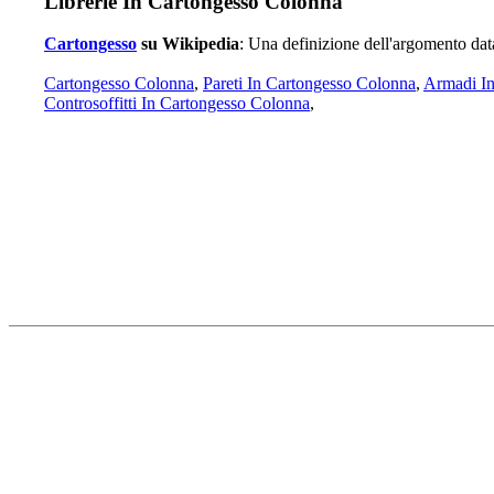
Librerie In Cartongesso Colonna
Cartongesso
su Wikipedia
: Una definizione dell'argomento dat
Cartongesso Colonna
,
Pareti In Cartongesso Colonna
,
Armadi In
Controsoffitti In Cartongesso Colonna
,