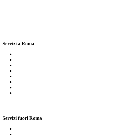
Servizi a Roma
Cartongesso Mazzano Romano
Cartongesso Quartiere Africano
Cartongesso Agosta
Cartongesso Centro Storico Roma
Cartongesso Lepanto
Cartongesso Veientana Vetere
Cartongesso Sant’Oreste
Cartongesso Guidonia
Servizi fuori Roma
Librerie In Cartongesso Lucio Sestio
Librerie In Cartongesso San Giovanni