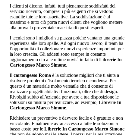
I clienti si dicono, infatti, tutti pienamente soddisfatti del
servizio ricevuto, compresi i più esigenti che si vedono
esaudite tute le loro aspettative. La soddisfazione è al
massimo e tutto ciò porta nuovi clienti che vogliono mettere
alla prova la proverbiale maestria di questi esperti.
I tecnici sono i migliori su piazza poiché vantano una grande
esperienza alle loro spalle. Ad ogni nuovo lavoro, il team ha
l’opportunità di collezionare nuovi esperienze importanti per
la loro crescita. Gli addetti sono sempre in costante
aggiornamento circa le ultime novità in fatto di
Librerie In
Cartongesso Marco Simone
.
Il
cartongesso Roma
è la soluzione migliori che ti aiuta a
risolvere problemi d’isolamento termico e condensa. Per
questo è un materiale molto versatile cha ti consente di
realizzare progetti abitativi funzionali, oltre che di design.
Rivolgiti subito all’azienda per avere a tua disposizione le
soluzioni su misura per realizzare, ad esempio,
Librerie In
Cartongesso Marco Simone
.
Richiedere un preventivo è davvero facile e è gratuito e non
vincolante. Finalmente avrai accesso a tutte le soluzioni a
basso costo per le
Librerie In Cartongesso Marco Simone
che non deludono mai le attese. I prezzi per la realizzazione