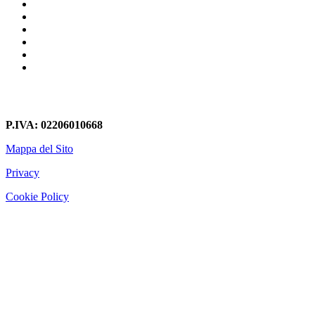
Librerie In Cartongesso Centro Storico Roma
Librerie In Cartongesso Montelanico
Librerie In Cartongesso Anticoli Corrado
Librerie In Cartongesso Metro Castro Pretorio
Librerie In Cartongesso Campitelli
Librerie In Cartongesso Montespaccato
P.IVA: 02206010668
Mappa del Sito
Privacy
Cookie Policy