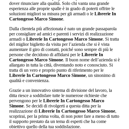
dover rinunciare alla qualità. Solo chi vanta una grande
esperienza alle proprie spalle è in grado di poterti offrire le
soluzioni migliori su misura per gli armadi o le
Librerie In
Cartongesso Marco Simone
.
Dalla clientela più affezionata è nato un grande passaparola
per consigliare ad amici e parenti i servizi di realizzazione
armadi o
Librerie In Cartongesso Marco Simone
. Si tratta
del miglior biglietto da visita per l’azienda che si è vista
aumentare il giro di contatti, poiché sono sempre di più le
persone che decidono di affidarsi per le
Librerie In
Cartongesso Marco Simone
. Il buon nome dell’azienda si è
allargato in tutta la città, diventando noto e conosciuto. Si
tratta di un vero e proprio punto di riferimento per le
Librerie In Cartongesso Marco Simone
, un sinonimo di
qualità e convenienza.
Grazie a un innovativo sistema di divisione del lavoro, la
ditta riesce a soddisfare tutte le numerose richieste che
pervengono per le
Librerie In Cartongesso Marco
Simone
. Se decidi di rivolgerti a questa ditta per la
realizzazione di
Librerie In Cartongesso Marco Simone
,
scoprirai, per la prima volta, di non poter fare a meno di tutto
il supporto prestato da un tema di esperti che ha come
obiettivo quello della tua soddisfazione.