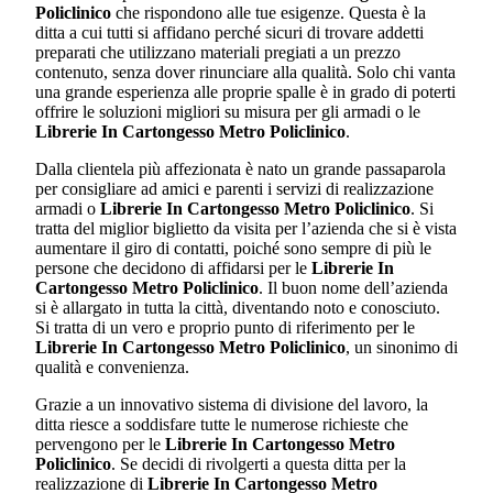
Policlinico
che rispondono alle tue esigenze. Questa è la
ditta a cui tutti si affidano perché sicuri di trovare addetti
preparati che utilizzano materiali pregiati a un prezzo
contenuto, senza dover rinunciare alla qualità. Solo chi vanta
una grande esperienza alle proprie spalle è in grado di poterti
offrire le soluzioni migliori su misura per gli armadi o le
Librerie In Cartongesso Metro Policlinico
.
Dalla clientela più affezionata è nato un grande passaparola
per consigliare ad amici e parenti i servizi di realizzazione
armadi o
Librerie In Cartongesso Metro Policlinico
. Si
tratta del miglior biglietto da visita per l’azienda che si è vista
aumentare il giro di contatti, poiché sono sempre di più le
persone che decidono di affidarsi per le
Librerie In
Cartongesso Metro Policlinico
. Il buon nome dell’azienda
si è allargato in tutta la città, diventando noto e conosciuto.
Si tratta di un vero e proprio punto di riferimento per le
Librerie In Cartongesso Metro Policlinico
, un sinonimo di
qualità e convenienza.
Grazie a un innovativo sistema di divisione del lavoro, la
ditta riesce a soddisfare tutte le numerose richieste che
pervengono per le
Librerie In Cartongesso Metro
Policlinico
. Se decidi di rivolgerti a questa ditta per la
realizzazione di
Librerie In Cartongesso Metro