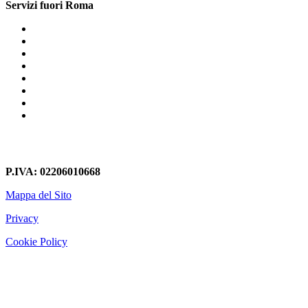
Servizi fuori Roma
Librerie In Cartongesso Campo Marzio
Librerie In Cartongesso Litorale Romano
Librerie In Cartongesso Ripa
Librerie In Cartongesso Metro Baldo degli Ubaldi
Librerie In Cartongesso Tor De Cenci
Librerie In Cartongesso Carpineto Romano
Librerie In Cartongesso Marino
Librerie In Cartongesso Tor San Lorenzo
P.IVA: 02206010668
Mappa del Sito
Privacy
Cookie Policy