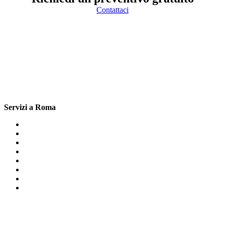
Contattaci
Servizi a Roma
Cartongesso Primavalle
Cartongesso Rocca Di Cave
Cartongesso Pigneto
Cartongesso Montecompatri
Cartongesso Caffarella
Cartongesso Trastevere Roma
Cartongesso Testaccio
Cartongesso Muratella