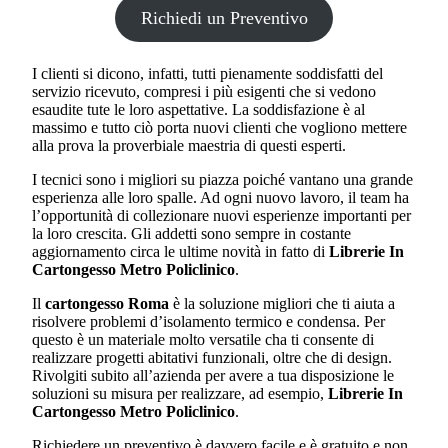
Richiedi un Preventivo
I clienti si dicono, infatti, tutti pienamente soddisfatti del
servizio ricevuto, compresi i più esigenti che si vedono
esaudite tute le loro aspettative. La soddisfazione è al
massimo e tutto ciò porta nuovi clienti che vogliono mettere
alla prova la proverbiale maestria di questi esperti.
I tecnici sono i migliori su piazza poiché vantano una grande
esperienza alle loro spalle. Ad ogni nuovo lavoro, il team ha
l’opportunità di collezionare nuovi esperienze importanti per
la loro crescita. Gli addetti sono sempre in costante
aggiornamento circa le ultime novità in fatto di
Librerie In
Cartongesso Metro Policlinico
.
Il
cartongesso Roma
è la soluzione migliori che ti aiuta a
risolvere problemi d’isolamento termico e condensa. Per
questo è un materiale molto versatile cha ti consente di
realizzare progetti abitativi funzionali, oltre che di design.
Rivolgiti subito all’azienda per avere a tua disposizione le
soluzioni su misura per realizzare, ad esempio,
Librerie In
Cartongesso Metro Policlinico
.
Richiedere un preventivo è davvero facile e è gratuito e non