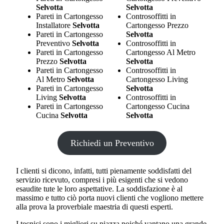
Selvotta
Selvotta
Pareti in Cartongesso
Controsoffitti in
Installatore
Selvotta
Cartongesso Prezzo
Pareti in Cartongesso
Selvotta
Preventivo
Selvotta
Controsoffitti in
Pareti in Cartongesso
Cartongesso Al Metro
Prezzo
Selvotta
Selvotta
Pareti in Cartongesso
Controsoffitti in
Al Metro
Selvotta
Cartongesso Living
Pareti in Cartongesso
Selvotta
Living
Selvotta
Controsoffitti in
Pareti in Cartongesso
Cartongesso Cucina
Cucina
Selvotta
Selvotta
Richiedi un Preventivo
I clienti si dicono, infatti, tutti pienamente soddisfatti del
servizio ricevuto, compresi i più esigenti che si vedono
esaudite tute le loro aspettative. La soddisfazione è al
massimo e tutto ciò porta nuovi clienti che vogliono mettere
alla prova la proverbiale maestria di questi esperti.
I tecnici sono i migliori su piazza poiché vantano una grande