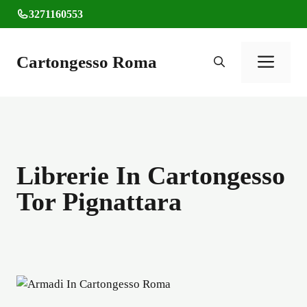
Vai
3271160553
al
contenuto
Cartongesso Roma
Men
Librerie In Cartongesso
Tor Pignattara