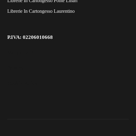
Librerie In Cartongesso Ponte Linari
Librerie In Cartongesso Laurentino
P.IVA: 02206010668
Mappa del Sito
Privacy
Cookie Policy