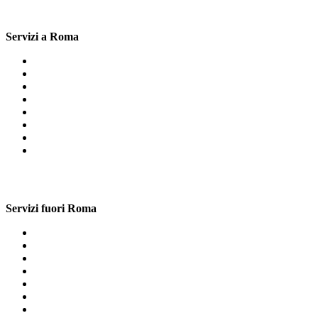
Servizi a Roma
Cartongesso Primavalle
Cartongesso Marconi
Cartongesso San Giovanni Roma
Cartongesso Castagnola
Cartongesso Vallerano
Cartongesso Torricola
Cartongesso Santa Serena
Cartongesso Mazzano Romano
Servizi fuori Roma
Librerie In Cartongesso Olgiata
Librerie In Cartongesso Albano Laziale
Librerie In Cartongesso Allumiere
Librerie In Cartongesso Tuscolano
Librerie In Cartongesso Metro Lucio Sestio
Librerie In Cartongesso Fioranello
Librerie In Cartongesso Viale Trastevere