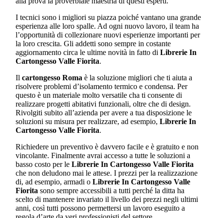
alla prova la proverbiale maestria di questi esperti.
I tecnici sono i migliori su piazza poiché vantano una grande
esperienza alle loro spalle. Ad ogni nuovo lavoro, il team ha
l’opportunità di collezionare nuovi esperienze importanti per
la loro crescita. Gli addetti sono sempre in costante
aggiornamento circa le ultime novità in fatto di
Librerie In
Cartongesso Valle Fiorita
.
Il
cartongesso Roma
è la soluzione migliori che ti aiuta a
risolvere problemi d’isolamento termico e condensa. Per
questo è un materiale molto versatile cha ti consente di
realizzare progetti abitativi funzionali, oltre che di design.
Rivolgiti subito all’azienda per avere a tua disposizione le
soluzioni su misura per realizzare, ad esempio,
Librerie In
Cartongesso Valle Fiorita
.
Richiedere un preventivo è davvero facile e è gratuito e non
vincolante. Finalmente avrai accesso a tutte le soluzioni a
basso costo per le
Librerie In Cartongesso Valle Fiorita
che non deludono mai le attese. I prezzi per la realizzazione
di, ad esempio, armadi o
Librerie In Cartongesso Valle
Fiorita
sono sempre accessibili a tutti perché la ditta ha
scelto di mantenere invariato il livello dei prezzi negli ultimi
anni, così tutti possono permettersi un lavoro eseguito a
regola d’arte da veri professionisti del settore.