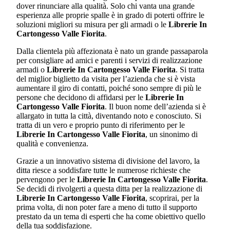
dover rinunciare alla qualità. Solo chi vanta una grande
esperienza alle proprie spalle è in grado di poterti offrire le
soluzioni migliori su misura per gli armadi o le
Librerie In
Cartongesso Valle Fiorita
.
Dalla clientela più affezionata è nato un grande passaparola
per consigliare ad amici e parenti i servizi di realizzazione
armadi o
Librerie In Cartongesso Valle Fiorita
. Si tratta
del miglior biglietto da visita per l’azienda che si è vista
aumentare il giro di contatti, poiché sono sempre di più le
persone che decidono di affidarsi per le
Librerie In
Cartongesso Valle Fiorita
. Il buon nome dell’azienda si è
allargato in tutta la città, diventando noto e conosciuto. Si
tratta di un vero e proprio punto di riferimento per le
Librerie In Cartongesso Valle Fiorita
, un sinonimo di
qualità e convenienza.
Grazie a un innovativo sistema di divisione del lavoro, la
ditta riesce a soddisfare tutte le numerose richieste che
pervengono per le
Librerie In Cartongesso Valle Fiorita
.
Se decidi di rivolgerti a questa ditta per la realizzazione di
Librerie In Cartongesso Valle Fiorita
, scoprirai, per la
prima volta, di non poter fare a meno di tutto il supporto
prestato da un tema di esperti che ha come obiettivo quello
della tua soddisfazione.