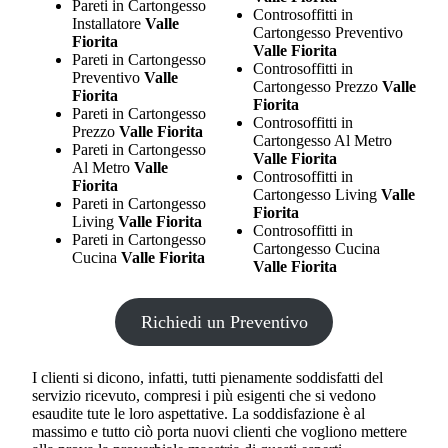
Pareti in Cartongesso
Controsoffitti in
Installatore
Valle
Cartongesso Preventivo
Fiorita
Valle Fiorita
Pareti in Cartongesso
Controsoffitti in
Preventivo
Valle
Cartongesso Prezzo
Valle
Fiorita
Fiorita
Pareti in Cartongesso
Controsoffitti in
Prezzo
Valle Fiorita
Cartongesso Al Metro
Pareti in Cartongesso
Valle Fiorita
Al Metro
Valle
Controsoffitti in
Fiorita
Cartongesso Living
Valle
Pareti in Cartongesso
Fiorita
Living
Valle Fiorita
Controsoffitti in
Pareti in Cartongesso
Cartongesso Cucina
Cucina
Valle Fiorita
Valle Fiorita
Richiedi un Preventivo
I clienti si dicono, infatti, tutti pienamente soddisfatti del
servizio ricevuto, compresi i più esigenti che si vedono
esaudite tute le loro aspettative. La soddisfazione è al
massimo e tutto ciò porta nuovi clienti che vogliono mettere