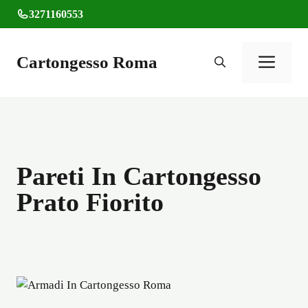
Vai
3271160553
al
contenuto
Cartongesso Roma
Men
Pareti In Cartongesso
Prato Fiorito