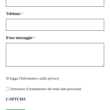
Telefono
*
Il tuo messaggio
*
Si
Si legga l'
informativa sulla privacy
legga
l'informativa
Autorizzo il trattamento dei miei dati personali
sulla
CAPTCHA
privacy
*