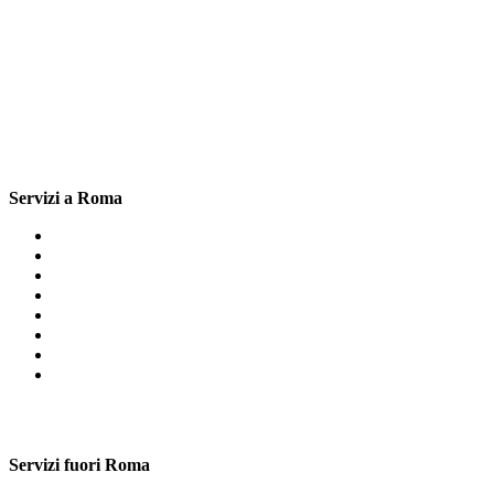
Servizi a Roma
Cartongesso Metro Baldo degli Ubaldi
Cartongesso Cecchina
Cartongesso Dragoncello
Cartongesso Muratella
Cartongesso Monte Sacro
Cartongesso Mirti
Cartongesso Verano Roma
Cartongesso Santa Maria Del Soccorso
Servizi fuori Roma