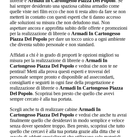
librerie e
Armadi In Cartongesso Piazza Del Popolo
. Se
hai sempre desiderato una spaziosa cabina armadio come
quelle viste nei film ecco che non ti resta altro da fare se non
metterti in contatto con questi esperti che ti danno accesso
alle soluzioni su misura che non deludono mai. Non
aspettare ancora e approfitta subito delle offerte e promozioni
per la realizzazione di librerie o
Armadi In Cartongesso
Piazza Del Popolo
per dare un tocco unico a ogni ambiente
che diventa subito personale e non standard.
Affidati a chi è in grado di proporti le opzioni migliori su
misura per la realizzazione di librerie o
Armadi In
Cartongesso Piazza Del Popolo
e vedrai che non te ne
pentirai! Metti alla prova questi esperti e troverai del
personale sempre pronto e disponibile ad assecondarti,
consigliarti e seguirti in ogni fase della progettazione e
realizzazione di librerie o
Armadi In Cartongesso Piazza
Del Popolo
. Scoprirai ben presto che quello che avevi
sempre cercato è alla tua portata.
Scegli anche tu di realizzare cabine
Armadi In
Cartongesso Piazza Del Popolo
e vedrai che anche tu avrai
finalmente quello che desideravi in modo semplice e veloce
senza dover spendere troppo. Ben presto, scoprirai che tutto
quello che cercavi è alla tua portata grazie alla ditta che si
avvale di addetti specializzati che utilizzano solo materiali