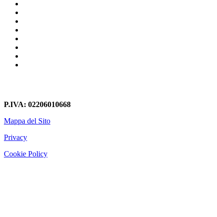
Librerie In Cartongesso Metro Arco di Travertino
Librerie In Cartongesso Metro Porta furba Quadraro
Librerie In Cartongesso Stagni Di Ostia
Librerie In Cartongesso La Romanina
Librerie In Cartongesso Cocciano
Librerie In Cartongesso San Giovanni
Librerie In Cartongesso Saline Collettore Primario
Librerie In Cartongesso Castelverde
P.IVA: 02206010668
Mappa del Sito
Privacy
Cookie Policy