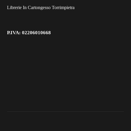
Librerie In Cartongesso Torrimpietra
P.IVA: 02206010668
Mappa del Sito
Privacy
Cookie Policy