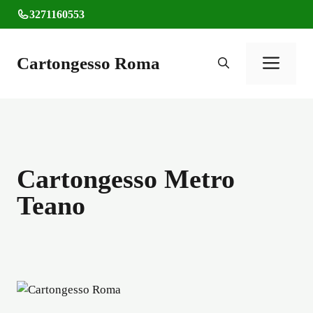
Vai
3271160553
al
contenuto
Cartongesso Roma
Men
Cartongesso Metro
Teano