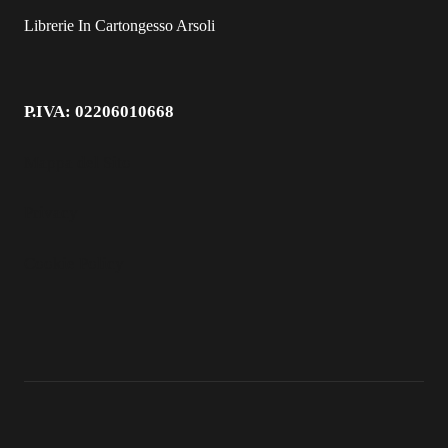
Librerie In Cartongesso Arsoli
P.IVA: 02206010668
Mappa del Sito
Privacy
Cookie Policy