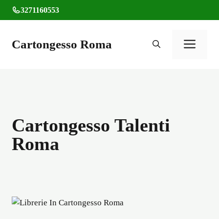
Vai
3271160553
al
contenuto
Cartongesso Roma
Men
Cartongesso Talenti
Roma