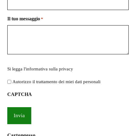
Il tuo messaggio
*
Si
Si legga l'
informativa sulla privacy
legga
l'informativa
Autorizzo il trattamento dei miei dati personali
sulla
CAPTCHA
privacy
*
Cartongesso