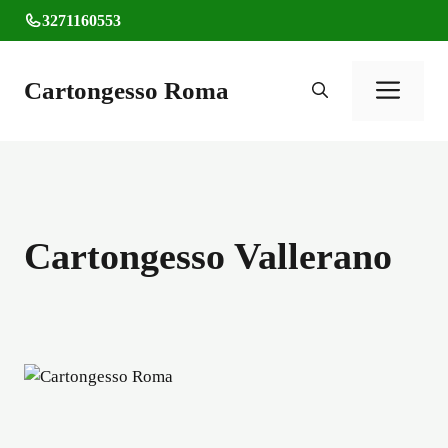
Vai
3271160553
al
contenuto
Cartongesso Roma
Men
Cartongesso Vallerano