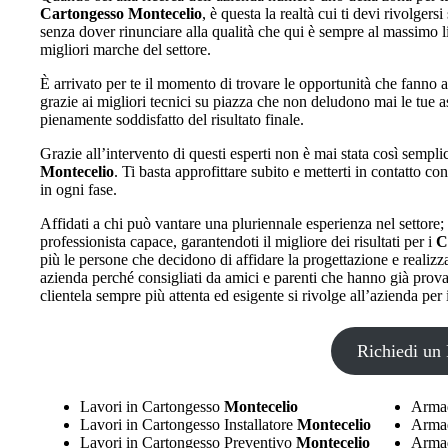
Cartongesso Montecelio
, è questa la realtà cui ti devi rivolgers
senza dover rinunciare alla qualità che qui è sempre al massimo liv
migliori marche del settore.
È arrivato per te il momento di trovare le opportunità che fanno a
grazie ai migliori tecnici su piazza che non deludono mai le tue as
pienamente soddisfatto del risultato finale.
Grazie all’intervento di questi esperti non è mai stata così sempli
Montecelio
. Ti basta approfittare subito e metterti in contatto co
in ogni fase.
Affidati a chi può vantare una pluriennale esperienza nel settore;
professionista capace, garantendoti il migliore dei risultati per i
C
più le persone che decidono di affidare la progettazione e realiz
azienda perché consigliati da amici e parenti che hanno già prova
clientela sempre più attenta ed esigente si rivolge all’azienda per 
Richiedi un 
Lavori in Cartongesso
Montecelio
Armad
Lavori in Cartongesso Installatore
Montecelio
Armad
Lavori in Cartongesso Preventivo
Montecelio
Armad