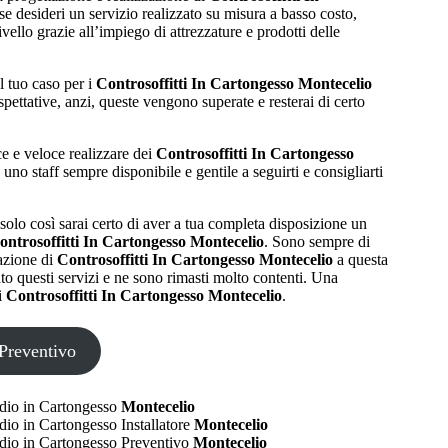
i se desideri un servizio realizzato su misura a basso costo,
ello grazie all’impiego di attrezzature e prodotti delle
l tuo caso per i
Controsoffitti In Cartongesso Montecelio
pettative, anzi, queste vengono superate e resterai di certo
ce e veloce realizzare dei
Controsoffitti In Cartongesso
n uno staff sempre disponibile e gentile a seguirti e consigliarti
 solo così sarai certo di aver a tua completa disposizione un
ontrosoffitti In Cartongesso Montecelio
. Sono sempre di
zazione di
Controsoffitti In Cartongesso Montecelio
a questa
to questi servizi e ne sono rimasti molto contenti. Una
i
Controsoffitti In Cartongesso Montecelio
.
Preventivo
io in Cartongesso
Montecelio
io in Cartongesso Installatore
Montecelio
io in Cartongesso Preventivo
Montecelio