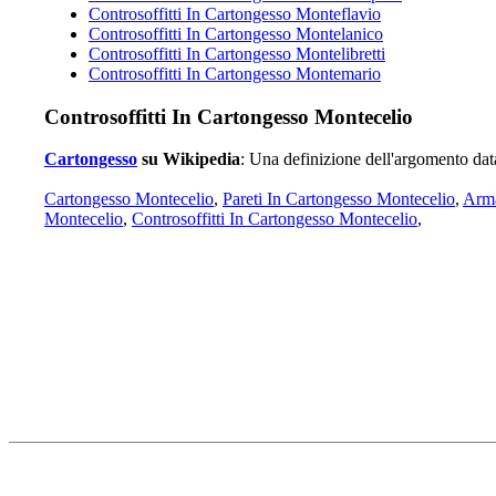
Controsoffitti In Cartongesso Monteflavio
Controsoffitti In Cartongesso Montelanico
Controsoffitti In Cartongesso Montelibretti
Controsoffitti In Cartongesso Montemario
Controsoffitti In Cartongesso Montecelio
Cartongesso
su Wikipedia
: Una definizione dell'argomento dat
Cartongesso Montecelio
,
Pareti In Cartongesso Montecelio
,
Arma
Montecelio
,
Controsoffitti In Cartongesso Montecelio
,