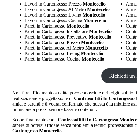
Lavori in Cartongesso Prezzo
Montecelio
Armad
Lavori in Cartongesso Al Metro
Montecelio
Armad
Lavori in Cartongesso Living
Montecelio
Armad
Lavori in Cartongesso Cucina
Montecelio
Armad
Pareti in Cartongesso
Montecelio
Contr
Pareti in Cartongesso Installatore
Montecelio
Contro
Pareti in Cartongesso Preventivo
Montecelio
Contr
Pareti in Cartongesso Prezzo
Montecelio
Contr
Pareti in Cartongesso Al Metro
Montecelio
Contr
Pareti in Cartongesso Living
Montecelio
Contr
Pareti in Cartongesso Cucina
Montecelio
Contr
Richiedi un 
Non fare affidamento su ditte poco conosciute e rivolgiti subito, 
realizzazione e progettazione di
Controsoffitti In Cartongesso
amici e parenti e ti vedrai confermato che questa è la migliore azie
rinunciare a prezzi sempre bassi e contenuti.
Scopri finalmente che i
Controsoffitti In Cartongesso Montece
sapere di potersi affidare senza problemi a tecnici professionisti 
Cartongesso Montecelio
.