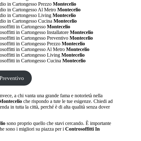
io in Cartongesso Prezzo
Montecelio
io in Cartongesso Al Metro
Montecelio
io in Cartongesso Living
Montecelio
io in Cartongesso Cucina
Montecelio
osoffitti in Cartongesso
Montecelio
soffitti in Cartongesso Installatore
Montecelio
osoffitti in Cartongesso Preventivo
Montecelio
osoffitti in Cartongesso Prezzo
Montecelio
osoffitti in Cartongesso Al Metro
Montecelio
osoffitti in Cartongesso Living
Montecelio
osoffitti in Cartongesso Cucina
Montecelio
Preventivo
invece, a chi vanta una grande fama e notorietà nella
 Montecelio
che rispondo a tute le tue esigenze. Chiedi ad
nda in tutta la città, perché è di alta qualità senza dover
lio
sono proprio quello che stavi cercando. È importante
che sono i migliori su piazza per i
Controsoffitti In