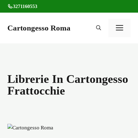
Vai
3271160553
al
contenuto
Cartongesso Roma
Men
Librerie In Cartongesso
Frattocchie