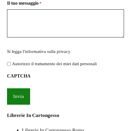
Il tuo messaggio
*
Si
Si legga l'
informativa sulla privacy
legga
l'informativa
Autorizzo il trattamento dei miei dati personali
sulla
CAPTCHA
privacy
*
Librerie In Cartongesso
Librerie In Cartongesso Roma