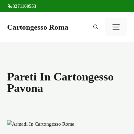
Vai
3271160553
al
contenuto
Cartongesso Roma
Men
Pareti In Cartongesso
Pavona